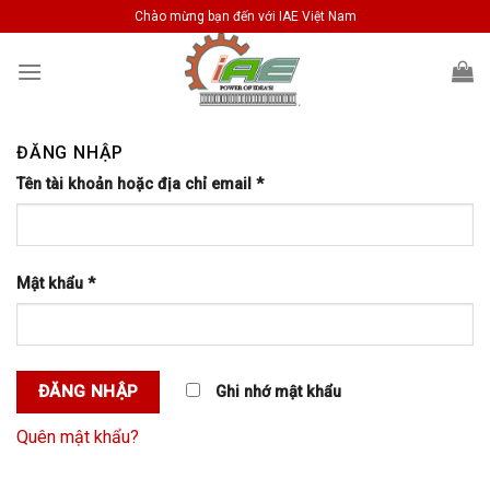
Skip
Chào mừng bạn đến với IAE Việt Nam
to
content
ĐĂNG NHẬP
Tên tài khoản hoặc địa chỉ email
*
Mật khẩu
*
ĐĂNG NHẬP
Ghi nhớ mật khẩu
Quên mật khẩu?