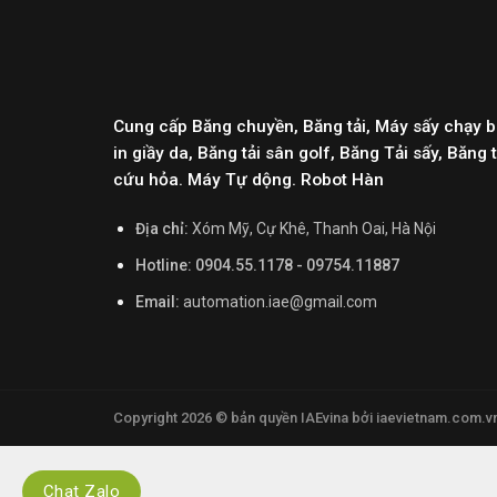
Cung cấp Băng chuyền, Băng tải, Máy sấy chạy b
in giầy da, Băng tải sân golf, Băng Tải sấy, Băn
cứu hỏa. Máy Tự dộng. Robot Hàn
Địa chỉ:
Xóm Mỹ, Cự Khê, Thanh Oai, Hà Nội
Hotline: 0904.55.1178 - 09754.11887
Email:
automation.iae@gmail.com
Copyright 2026 ©
bản quyền IAEvina
bởi iaevietnam.com.v
Chat Zalo